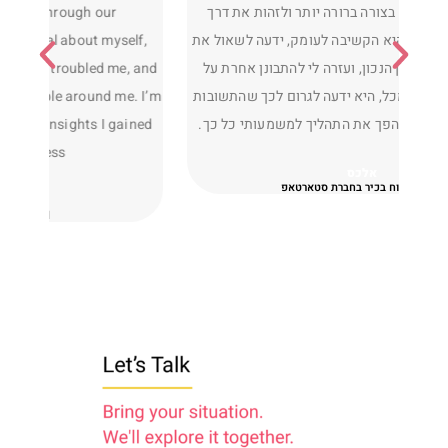
colleagues, and employees. Through our
איך להת
conversations I learned a great deal about myself,
טריווי
adjusted my thinking on issues that troubled me, and
איך 
improved the way I relate to the people around me. I’m
וסי
grateful for the support, trust, and insights I gained
throughout the process.
R. B.O
Sr.Engineer / Team Lead