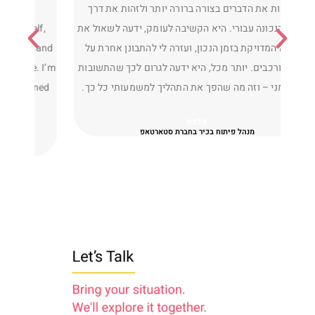
colleagues, and employees. Through our
איך להת
conversations I learned a great deal about myself,
טריוו
adjusted my thinking on issues that troubled me, and
איך 
improved the way I relate to the people around me. I’m
וסי
grateful for the support, trust, and insights I gained
throughout the process.
R. B.O
Sr.Engineer / Team Lead