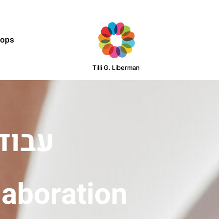
hops
Tilli G. Liberman
עבוד
laboration