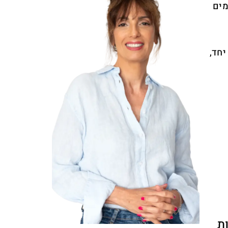
מים
יחד,
ת