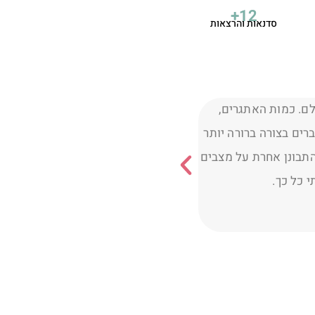
+
25
סדנאות והרצאות
Meeting with Tilli 
הגעתי אליך במסגרת תכנית במקום הע
leader, she hel
השאלות הלא פשוטות וההכוונה שלך.
conversations I lea
תרגילים פשוטים (לפעמים ממש טריווי
relate to the