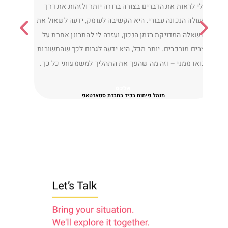
colleagues, and employees. Through our
איך לה
conversations I learned a great deal about myself,
טריוו
adjusted my thinking on issues that troubled me, and
איך
improved the way I relate to the people around me. I’m
וס
grateful for the support, trust, and insights I gained
throughout the process.
R. B.O
Sr.Engineer / Team Lead